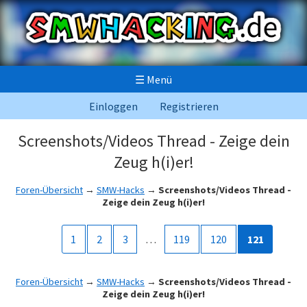
☰
Menü
Einloggen
Registrieren
Screenshots/Videos Thread - Zeige dein
Zeug h(i)er!
Foren-Übersicht
→
SMW-Hacks
→
Screenshots/Videos Thread -
Zeige dein Zeug h(i)er!
1
2
3
…
119
120
121
Foren-Übersicht
→
SMW-Hacks
→
Screenshots/Videos Thread -
Zeige dein Zeug h(i)er!