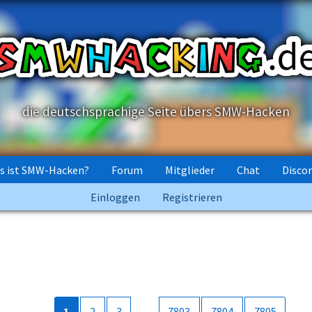
die deutschsprachige Seite übers SMW-Hacken
s ist SMW-Hacken?
Forum
Mitglieder
Chat
Disco
Einloggen
Registrieren
1
2
3
…
7803
7804
7805