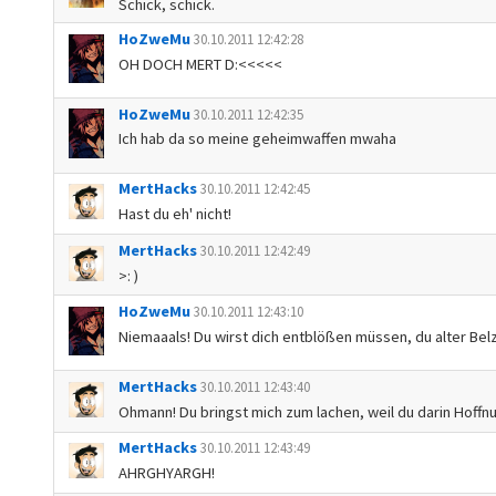
Schick, schick.
HoZweMu
30.10.2011 12:42:28
OH DOCH MERT D:<<<<<
HoZweMu
30.10.2011 12:42:35
Ich hab da so meine geheimwaffen mwaha
MertHacks
30.10.2011 12:42:45
Hast du eh' nicht!
MertHacks
30.10.2011 12:42:49
>: )
HoZweMu
30.10.2011 12:43:10
Niemaaals! Du wirst dich entblößen müssen, du alter Bel
MertHacks
30.10.2011 12:43:40
Ohmann! Du bringst mich zum lachen, weil du darin Hoffnu
MertHacks
30.10.2011 12:43:49
AHRGHYARGH!