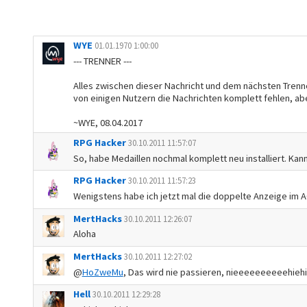
WYE
01.01.1970 1:00:00
--- TRENNER ---
Alles zwischen dieser Nachricht und dem nächsten Trenner
von einigen Nutzern die Nachrichten komplett fehlen, abe
~WYE, 08.04.2017
RPG Hacker
30.10.2011 11:57:07
So, habe Medaillen nochmal komplett neu installiert. Kan
RPG Hacker
30.10.2011 11:57:23
Wenigstens habe ich jetzt mal die doppelte Anzeige i
MertHacks
30.10.2011 12:26:07
Aloha
MertHacks
30.10.2011 12:27:02
@
HoZweMu
, Das wird nie passieren, nieeeeeeeeeehiehi
Hell
30.10.2011 12:29:28