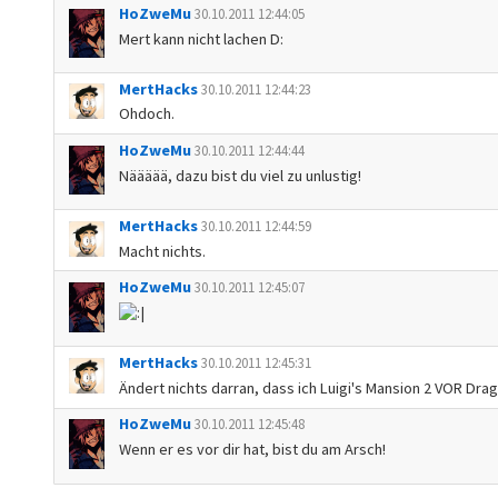
HoZweMu
30.10.2011 12:44:05
Mert kann nicht lachen D:
MertHacks
30.10.2011 12:44:23
Ohdoch.
HoZweMu
30.10.2011 12:44:44
Näääää, dazu bist du viel zu unlustig!
MertHacks
30.10.2011 12:44:59
Macht nichts.
HoZweMu
30.10.2011 12:45:07
MertHacks
30.10.2011 12:45:31
Ändert nichts darran, dass ich Luigi's Mansion 2 VOR Dra
HoZweMu
30.10.2011 12:45:48
Wenn er es vor dir hat, bist du am Arsch!