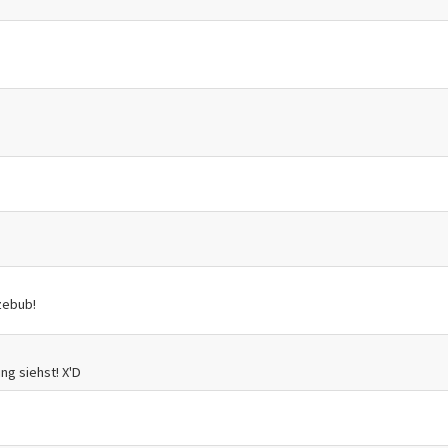
zebub!
ng siehst! X'D