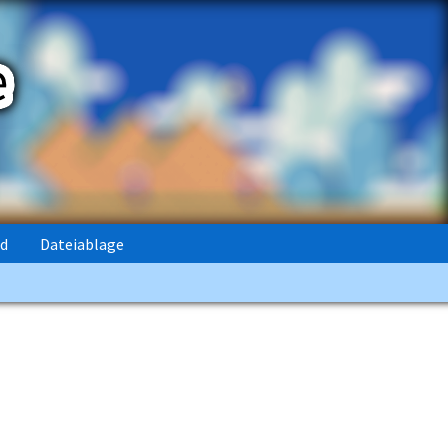
rd
Dateiablage