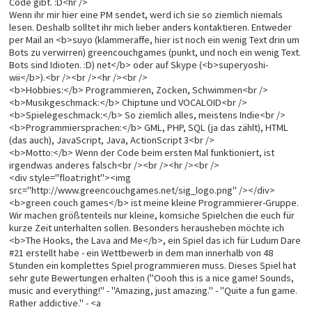
Code gibt. :D<hr />
Wenn ihr mir hier eine PM sendet, werd ich sie so ziemlich niemals
lesen. Deshalb solltet ihr mich lieber anders kontaktieren. Entweder
per Mail an <b>suyo (klammeraffe, hier ist noch ein wenig Text drin um
Bots zu verwirren) greencouchgames (punkt, und noch ein wenig Text.
Bots sind Idioten. :D) net</b> oder auf Skype (<b>superyoshi-
wii</b>).<br /><br /><hr /><br />
<b>Hobbies:</b> Programmieren, Zocken, Schwimmen<br />
<b>Musikgeschmack:</b> Chiptune und VOCALOID<br />
<b>Spielegeschmack:</b> So ziemlich alles, meistens Indie<br />
<b>Programmiersprachen:</b> GML, PHP, SQL (ja das zählt), HTML
(das auch), JavaScript, Java, ActionScript 3<br />
<b>Motto:</b> Wenn der Code beim ersten Mal funktioniert, ist
irgendwas anderes falsch<br /><br /><hr /><br />
<div style="float:right"><img
src="http://www.greencouchgames.net/sig_logo.png" /></div>
<b>green couch games</b> ist meine kleine Programmierer-Gruppe.
Wir machen größtenteils nur kleine, komsiche Spielchen die euch für
kurze Zeit unterhalten sollen. Besonders herausheben möchte ich
<b>The Hooks, the Lava and Me</b>, ein Spiel das ich für Ludum Dare
#21 erstellt habe - ein Wettbewerb in dem man innerhalb von 48
Stunden ein komplettes Spiel programmieren muss. Dieses Spiel hat
sehr gute Bewertungen erhalten ("Oooh this is a nice game! Sounds,
music and everything!" - "Amazing, just amazing." - "Quite a fun game.
Rather addictive." - <a