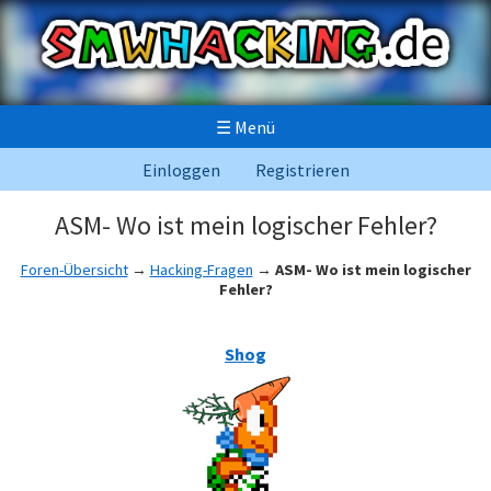
☰
Menü
Einloggen
Registrieren
ASM- Wo ist mein logischer Fehler?
Foren-Übersicht
→
Hacking-Fragen
→
ASM- Wo ist mein logischer
Fehler?
Shog