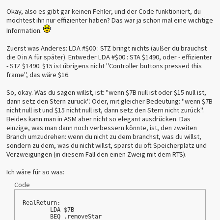
Okay, also es gibt gar keinen Fehler, und der Code funktioniert, du
möchtest ihn nur effizienter haben? Das wär ja schon mal eine wichtige
Information.
Zuerst was Anderes: LDA #$00 : STZ bringt nichts (außer du brauchst
die 0 in A für später). Entweder LDA #$00 : STA $1490, oder - effizienter
- STZ $1490. $15 ist übrigens nicht "Controller buttons pressed this
frame", das wäre $16.
So, okay. Was du sagen willst, ist: "wenn $7B null ist oder $15 null ist,
dann setz den Stern zurück". Oder, mit gleicher Bedeutung: "wenn $7B
nicht null ist und $15 nicht null ist, dann setz den Stern nicht zurück".
Beides kann man in ASM aber nicht so elegant ausdrücken. Das
einzige, was man dann noch verbessern könnte, ist, den zweiten
Branch umzudrehen: wenn du nicht zu dem branchst, was du willst,
sondern zu dem, was du nicht willst, sparst du oft Speicherplatz und
Verzweigungen (in diesem Fall den einen Zweig mit dem RTS).
Ich wäre für so was:
Code
RealReturn:
	LDA $7B
	BEQ .removeStar