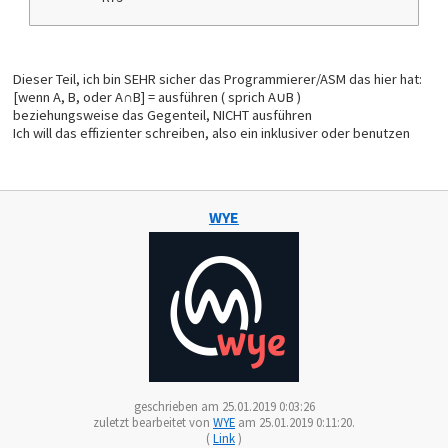
ForRealReturn:
    RTS
Dieser Teil, ich bin SEHR sicher das Programmierer/ASM das hier hat:
[wenn A, B, oder A∩B] = ausführen ( sprich A∪B )
beziehungsweise das Gegenteil, NICHT ausführen
Ich will das effizienter schreiben, also ein inklusiver oder benutzen
WYE
geschrieben am 25.01.2019 0:03:26
zuletzt bearbeitet von
WYE
am 25.01.2019 0:11:20.
(
Link
)