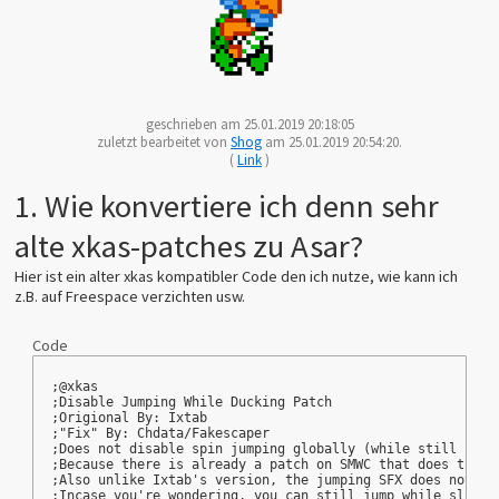
geschrieben am 25.01.2019 20:18:05
zuletzt bearbeitet von
Shog
am 25.01.2019 20:54:20.
(
Link
)
1. Wie konvertiere ich denn sehr
alte xkas-patches zu Asar?
Hier ist ein alter xkas kompatibler Code den ich nutze, wie kann ich
z.B. auf Freespace verzichten usw.
Code
;@xkas
;Disable Jumping While Ducking Patch
;Origional By: Ixtab
;"Fix" By: Chdata/Fakescaper
;Does not disable spin jumping globally (while still bein
;Because there is already a patch on SMWC that does this
;Also unlike Ixtab's version, the jumping SFX does not pl
;Incase you're wondering, you can still jump while slidin