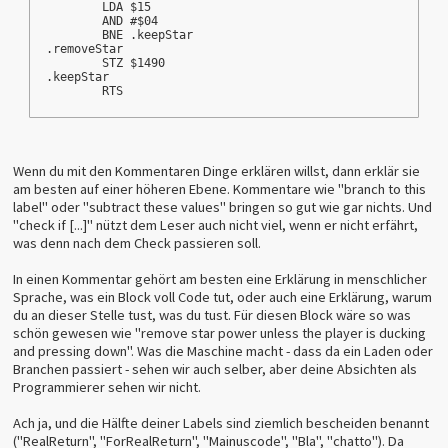
	LDA $15
	AND #$04
	BNE .keepStar
.removeStar
	STZ $1490
.keepStar
	RTS
Wenn du mit den Kommentaren Dinge erklären willst, dann erklär sie
am besten auf einer höheren Ebene. Kommentare wie "branch to this
label" oder "subtract these values" bringen so gut wie gar nichts. Und
"check if [...]" nützt dem Leser auch nicht viel, wenn er nicht erfährt,
was denn nach dem Check passieren soll.
In einen Kommentar gehört am besten eine Erklärung in menschlicher
Sprache, was ein Block voll Code tut, oder auch eine Erklärung, warum
du an dieser Stelle tust, was du tust. Für diesen Block wäre so was
schön gewesen wie "remove star power unless the player is ducking
and pressing down". Was die Maschine macht - dass da ein Laden oder
Branchen passiert - sehen wir auch selber, aber deine Absichten als
Programmierer sehen wir nicht.
Ach ja, und die Hälfte deiner Labels sind ziemlich bescheiden benannt
("RealReturn", "ForRealReturn", "Mainuscode", "Bla", "chatto"). Da