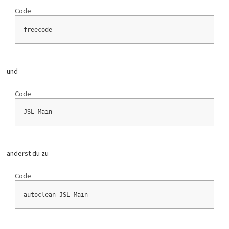
Code
KeepAnimation:
DEC $13E6	;Decrease free ram Nr.2 
	RTS
freecode
und
Code
JSL Main
änderst du zu
Code
autoclean JSL Main