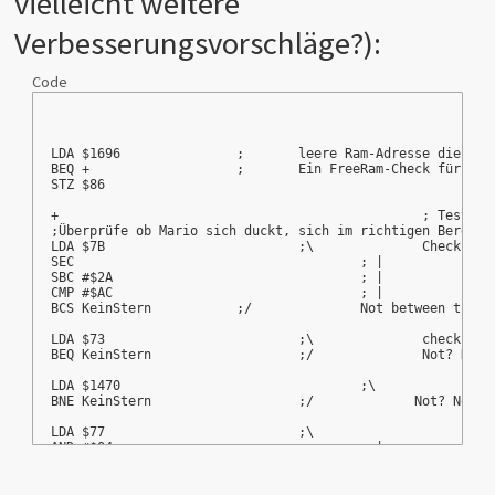
vielleicht weitere
TSB $0DAC	;-Disables spin jumping while duc
SEP #$20	;8-bit A
Verbesserungsvorschläge?):
;;
bbb:		;labbbel
Code
RTL		;Return
LDA $1696		;	leere Ram-Adresse d
BEQ +			;  	Ein FreeRam-Che
STZ $86				
+	 				        ; Test
;Überprüfe ob Mario sich duckt, sich im richtigen Bereich
LDA $7B				;
SEC					; |
SBC #$2A 			        ; |		
CMP #$AC 			        ; |		
BCS KeinStern  		;/		Not 
LDA $73				;\		
BEQ KeinStern 			;/	       
LD
BNE KeinStern 			;/             Not
LDA $77				;\  
AN
BEQ KeinStern			;/             Not?
LDA #$13			