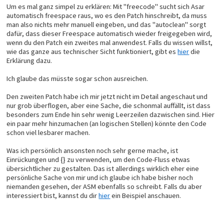
Um es mal ganz simpel zu erklären: Mit "freecode" sucht sich Asar
automatisch freespace raus, wo es den Patch hinschreibt, da muss
man also nichts mehr manuell eingeben, und das "autoclean" sorgt
dafür, dass dieser Freespace automatisch wieder freigegeben wird,
wenn du den Patch ein zweites mal anwendest. Falls du wissen willst,
wie das ganze aus technischer Sicht funktioniert, gibt es
hier
die
Erklärung dazu.
Ich glaube das müsste sogar schon ausreichen.
Den zweiten Patch habe ich mir jetzt nicht im Detail angeschaut und
nur grob überflogen, aber eine Sache, die schonmal auffällt, ist dass
besonders zum Ende hin sehr wenig Leerzeilen dazwischen sind. Hier
ein paar mehr hinzumachen (an logischen Stellen) könnte den Code
schon viel lesbarer machen.
Was ich persönlich ansonsten noch sehr gerne mache, ist
Einrückungen und {} zu verwenden, um den Code-Fluss etwas
übersichtlicher zu gestalten. Das ist allerdings wirklich eher eine
persönliche Sache von mir und ich glaube ich habe bisher noch
niemanden gesehen, der ASM ebenfalls so schreibt. Falls du aber
interessiert bist, kannst du dir
hier
ein Beispiel anschauen.