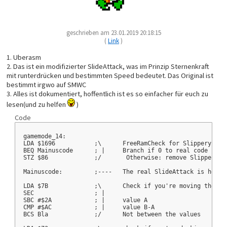
geschrieben am 23.01.2019 20:18:15
(
Link
)
1. Uberasm
2. Das ist ein modifizierter SlideAttack, was im Prinzip Sternenkraft
mit runterdrücken und bestimmten Speed bedeutet. Das Original ist
bestimmt irgwo auf SMWC
3. Alles ist dokumentiert, hoffentlich ist es so einfacher für euch zu
lesen(und zu helfen
)
Code
gamemode_14:
LDA $1696           ;\      FreeRamCheck for Slippery Lev
BEQ Mainuscode      ; |     Branch if 0 to real code
STZ $86             ;/       Otherwise: remove Slippery E
Mainuscode:         ;----   The real SlideAttack is here
LDA $7B             ;\      Check if you're moving the co
SEC                 ; |
SBC #$2A            ; |     value A
CMP #$AC            ; |     value B-A
BCS Bla             ;/      Not between the values