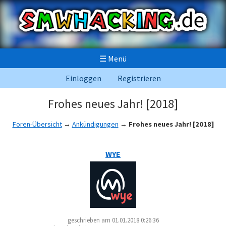
☰
Menü
Einloggen
Registrieren
Frohes neues Jahr! [2018]
Foren-Übersicht
→
Ankündigungen
→
Frohes neues Jahr! [2018]
WYE
geschrieben am 01.01.2018 0:26:36