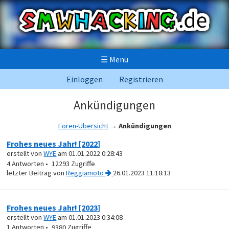
☰
Menü
Einloggen
Registrieren
Ankündigungen
Foren-Übersicht
→
Ankündigungen
Frohes neues Jahr! [2022]
erstellt von
WYE
am 01.01.2022 0:28:43
4
12293
von
Reggiamoto
26.01.2023 11:18:13
Frohes neues Jahr! [2023]
erstellt von
WYE
am 01.01.2023 0:34:08
1
9380