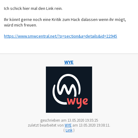
Ich schick hier mal den Link rein.
Ihr könnt gerne noch eine Kritik zum Hack dalassen wenn ihr mögt,
würd mich freuen.
https://www.smwcentral.net/?p=section&a=details&id=22945
WYE
geschrieben am 13.05.2020 19:35:25
zuletzt bearbeitet von
WYE
am 13.05.2020 19:38:11.
(
Link
)