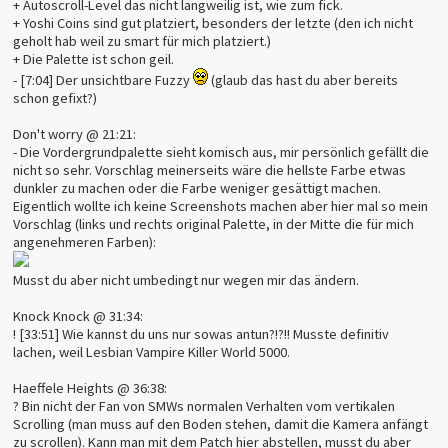
+ Autoscroll-Level das nicht langweilig ist, wie zum fick.
+ Yoshi Coins sind gut platziert, besonders der letzte (den ich nicht
geholt hab weil zu smart für mich platziert.)
+ Die Palette ist schon geil.
- [7:04] Der unsichtbare Fuzzy
(glaub das hast du aber bereits
schon gefixt?)
Don't worry @ 21:21:
- Die Vordergrundpalette sieht komisch aus, mir persönlich gefällt die
nicht so sehr. Vorschlag meinerseits wäre die hellste Farbe etwas
dunkler zu machen oder die Farbe weniger gesättigt machen.
Eigentlich wollte ich keine Screenshots machen aber hier mal so mein
Vorschlag (links und rechts original Palette, in der Mitte die für mich
angenehmeren Farben):
Musst du aber nicht umbedingt nur wegen mir das ändern.
Knock Knock @ 31:34:
! [33:51] Wie kannst du uns nur sowas antun?!?!! Musste definitiv
lachen, weil Lesbian Vampire Killer World 5000.
Haeffele Heights @ 36:38:
? Bin nicht der Fan von SMWs normalen Verhalten vom vertikalen
Scrolling (man muss auf den Boden stehen, damit die Kamera anfängt
zu scrollen). Kann man mit dem Patch hier abstellen, musst du aber