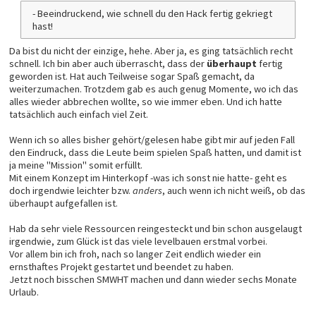
- Beeindruckend, wie schnell du den Hack fertig gekriegt
hast!
Da bist du nicht der einzige, hehe. Aber ja, es ging tatsächlich recht
schnell. Ich bin aber auch überrascht, dass der
überhaupt
fertig
geworden ist. Hat auch Teilweise sogar Spaß gemacht, da
weiterzumachen. Trotzdem gab es auch genug Momente, wo ich das
alles wieder abbrechen wollte, so wie immer eben. Und ich hatte
tatsächlich auch einfach viel Zeit.
Wenn ich so alles bisher gehört/gelesen habe gibt mir auf jeden Fall
den Eindruck, dass die Leute beim spielen Spaß hatten, und damit ist
ja meine "Mission" somit erfüllt.
Mit einem Konzept im Hinterkopf -was ich sonst nie hatte- geht es
doch irgendwie leichter bzw.
anders
, auch wenn ich nicht weiß, ob das
überhaupt aufgefallen ist.
Hab da sehr viele Ressourcen reingesteckt und bin schon ausgelaugt
irgendwie, zum Glück ist das viele levelbauen erstmal vorbei.
Vor allem bin ich froh, nach so langer Zeit endlich wieder ein
ernsthaftes Projekt gestartet und beendet zu haben.
Jetzt noch bisschen SMWHT machen und dann wieder sechs Monate
Urlaub.