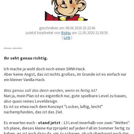
geschrieben am 08.04.2020 23:22:46
zuletzt bearbeitet von
Robju
am 11.05.2020 21:38:50.
(
Link
)
Ach komm, einmal noch.
Ihr seht genau richtig.
Ich mache ja wohl doch noch einen SMW-Hack.
Aber keine Angst, das ist nichts großes, im Grunde ist es einfach nur
ein kleiner Vanilla-Hack.
Was genau soll das denn werden, wenn es fertig ist?
Nun ja, mein Plan ist es eigentlich nur, gute spielbare Level zu bauen,
also quasi reines Leveldesign.
Es ist so etwa nach dem Konzept "Locker, luftig, leicht"
nachempfunden, das ist das Ziel.
Es erwarten euch -
stand jetzt
- 13 Level innerhalb von zwei "Welten".
Ich plane, dieses kleine Kurzprojekt auf jeden Fall im Sommer fertig zu
haben, es ist auch dazu da, um zu schauen, ob ich überhaupt noch das