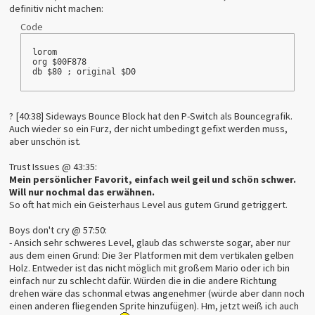
definitiv nicht machen:
Code
lorom
org $00F878
db $80 ; original $D0
? [40:38] Sideways Bounce Block hat den P-Switch als Bouncegrafik.
Auch wieder so ein Furz, der nicht umbedingt gefixt werden muss,
aber unschön ist.
Trust Issues @ 43:35:
Mein persönlicher Favorit, einfach weil geil und schön schwer.
Will nur nochmal das erwähnen.
So oft hat mich ein Geisterhaus Level aus gutem Grund getriggert.
Boys don't cry @ 57:50:
- Ansich sehr schweres Level, glaub das schwerste sogar, aber nur
aus dem einen Grund: Die 3er Platformen mit dem vertikalen gelben
Holz. Entweder ist das nicht möglich mit großem Mario oder ich bin
einfach nur zu schlecht dafür. Würden die in die andere Richtung
drehen wäre das schonmal etwas angenehmer (würde aber dann noch
einen anderen fliegenden Sprite hinzufügen). Hm, jetzt weiß ich auch