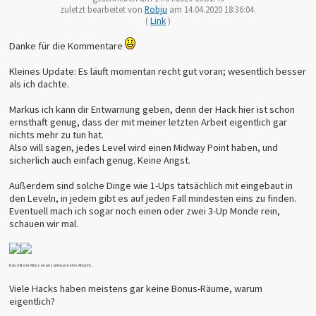
zuletzt bearbeitet von
Robju
am 14.04.2020 18:36:04.
(
Link
)
Danke für die Kommentare
Kleines Update: Es läuft momentan recht gut voran; wesentlich besser
als ich dachte.
Markus ich kann dir Entwarnung geben, denn der Hack hier ist schon
ernsthaft genug, dass der mit meiner letzten Arbeit eigentlich gar
nichts mehr zu tun hat.
Also will sagen, jedes Level wird einen Midway Point haben, und
sicherlich auch einfach genug. Keine Angst.
Außerdem sind solche Dinge wie 1-Ups tatsächlich mit eingebaut in
den Leveln, in jedem gibt es auf jeden Fall mindesten eins zu finden.
Eventuell mach ich sogar noch einen oder zwei 3-Up Monde rein,
schauen wir mal.
Das mit der Münzenanzahl war keine Absicht...
Viele Hacks haben meistens gar keine Bonus-Räume, warum
eigentlich?