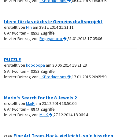
von
JKProductions
06.04.2015 18:40:06
Ideen für das nächste Gemeinschaftsprojekt
erstellt von
Nin
am 29.12.2014 21:31:11
6
9585
von
Reggiamoto
31.01.2015 17:05:06
PUZZLE
erstellt von
kooooopa
am 30.06.2014 19:21:29
5
9253
von
JKProductions
17.01.2015 20:05:59
Mario's Search for the 8 Jewels 2
erstellt von
MaiK
am 23.12.2014 19:50:06
6
9543
von
MaiK
27.12.2014 18:06:14
Eine Art Team-Hack, vielleicht, so'n bisschen
OFF