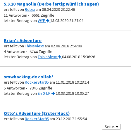
5.3.20 Magnolia (Derbe fertig würd ich sagen)
erstellt von
Robju
am 08.04.2020 23:22:46
11
6661
von
WYE
15.05.2020 21:27:04
Brian's Adventure
erstellt von
ThisIsAlexx
am 02.08.2018 2:56:08
4
6744
von
ThisIsAlexx
04.08.2018 15:36:26
smwhacking.de collab³
erstellt von
RockerStar95
am 11.01.2018 19:23:14
5
7845
von
Err0rLP
10.03.2018 10:05:27
Otto's Adventure (Erster Hack)
erstellt von
RockerStar95
am 23.12.2017 1:55:54