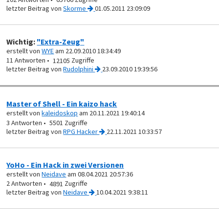
von
Skorme
01.05.2011 23:09:09
Wichtig:
"Extra-Zeug"
erstellt von
WYE
am 22.09.2010 18:34:49
11
12105
von
Rudolphini
23.09.2010 19:39:56
Master of Shell - Ein kaizo hack
erstellt von
kaleidoskop
am 20.11.2021 19:40:14
3
5501
von
RPG Hacker
22.11.2021 10:33:57
YoHo - Ein Hack in zwei Versionen
erstellt von
Neidave
am 08.04.2021 20:57:36
2
4891
von
Neidave
10.04.2021 9:38:11