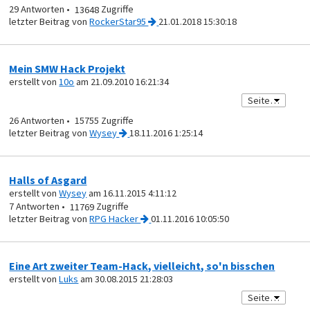
29
13648
von
RockerStar95
21.01.2018 15:30:18
Mein SMW Hack Projekt
erstellt von
10o
am 21.09.2010 16:21:34
26
15755
von
Wysey
18.11.2016 1:25:14
Halls of Asgard
erstellt von
Wysey
am 16.11.2015 4:11:12
7
11769
von
RPG Hacker
01.11.2016 10:05:50
Eine Art zweiter Team-Hack, vielleicht, so'n bisschen
erstellt von
Luks
am 30.08.2015 21:28:03