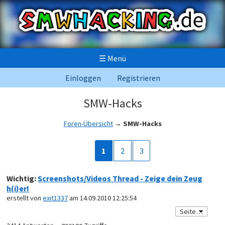
☰
Menü
Einloggen
Registrieren
SMW-Hacks
Foren-Übersicht
→
SMW-Hacks
1
2
3
Wichtig:
Screenshots/Videos Thread - Zeige dein Zeug
h(i)er!
erstellt von
exit1337
am 14.09.2010 12:25:54