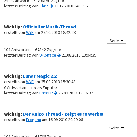
2414
706180
von
Chris
31.12.2018 14:03:37
Wichtig:
Offizieller Musik-Thread
erstellt von
WYE
am 27.10.2010 18:42:18
104
67342
von
94lolface
21.08.2015 23:04:39
Wichtig:
Lunar Magic 2.2
erstellt von
WYE
am 25.09.2013 15:30:43
6
12886
von
Err0rLP
26.09.2014 13:56:37
Wichtig:
Der Kaizo Thread - zeigt eure Werke!
erstellt von
Erogami
am 16.09.2010 20:29:06
102
65766