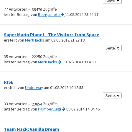
77
39476
von
Reggiamoto
11.08.2014 23:44:17
Super Mario Planet - The Visitors from Space
erstellt von
MertHacks
am 03.05.2012 21:27:18
35
22250
von
MertHacks
30.07.2014 19:14:53
RISE
erstellt von
Underway
am 01.08.2012 10:18:55
33
23854
von
PlumberLuigi
09.07.2014 14:04:46
Team Hack: Vanilla Dream