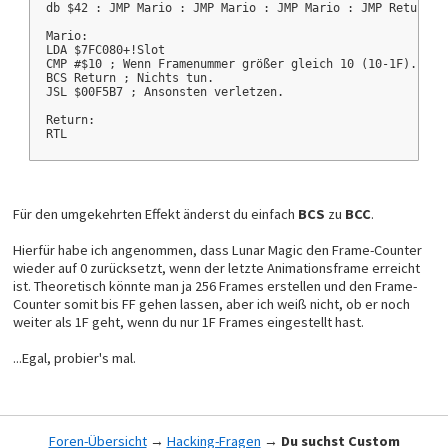
db $42 : JMP Mario : JMP Mario : JMP Mario : JMP Return :
Mario:
LDA $7FC080+!Slot
CMP #$10 ; Wenn Framenummer größer gleich 10 (10-1F)...
BCS Return ; Nichts tun.
JSL $00F5B7 ; Ansonsten verletzen.
Return:
RTL
Für den umgekehrten Effekt änderst du einfach
BCS
zu
BCC
.
Hierfür habe ich angenommen, dass Lunar Magic den Frame-Counter
wieder auf 0 zurücksetzt, wenn der letzte Animationsframe erreicht
ist. Theoretisch könnte man ja 256 Frames erstellen und den Frame-
Counter somit bis FF gehen lassen, aber ich weiß nicht, ob er noch
weiter als 1F geht, wenn du nur 1F Frames eingestellt hast.
...Egal, probier's mal.
Foren-Übersicht
→
Hacking-Fragen
→
Du suchst Custom