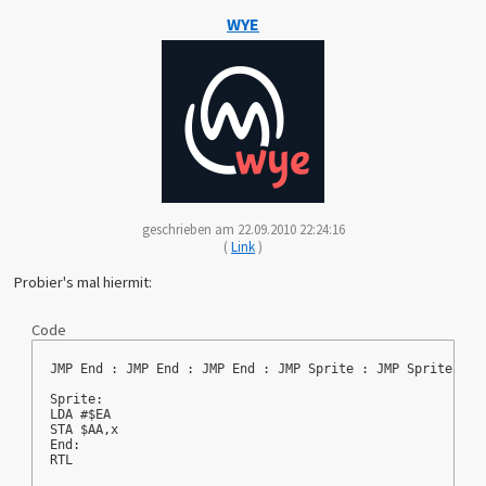
WYE
geschrieben am 22.09.2010 22:24:16
(
Link
)
Probier's mal hiermit:
Code
JMP End : JMP End : JMP End : JMP Sprite : JMP Sprite : J
Sprite:
LDA #$EA
STA $AA,x
End:
RTL