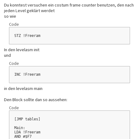
Du konntest versuchen ein costum frame counter benutzen, den nach
jeden Level geklärt werdet
so wie
Code
STZ !Freeram
In den levelasm init
und
Code
INC !Freeram
in den levelasm main
Den Block sollte dan so aussehen:
Code
[JMP tables]
Main:
LDA !Freeram
AND #$F7