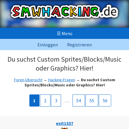
☰
Menü
Einloggen
Registrieren
Du suchst Custom Sprites/Blocks/Music
oder Graphics? Hier!
Foren-Übersicht
→
Hacking-Fragen
→
Du suchst Custom
Sprites/Blocks/Music oder Graphics? Hier!
1
2
3
…
54
55
56
exit1337