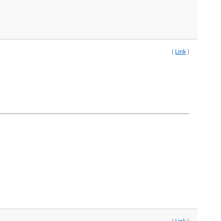
(
Link
)
(
Link
)