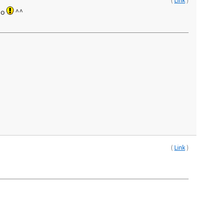
so
^^
(
Link
)