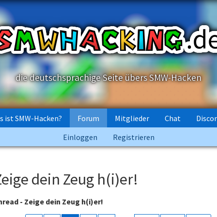
die deutschsprachige Seite übers SMW-Hacken
s ist SMW-Hacken?
Forum
Mitglieder
Chat
Disco
Einloggen
Registrieren
eige dein Zeug h(i)er!
ead - Zeige dein Zeug h(i)er!