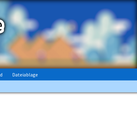
rd
Dateiablage