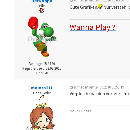
DerKoppa
Pilz
Gute Grafiken.
Nur versteh i
Wanna Play ?
Beiträge: 15 / 189
Registriert seit: 22.09.2010
18:21:20
majora211
geschrieben am 24.09.2010 20:53:19
Cape-Feder
Vergleich mal den vorletzten 
No PDA here