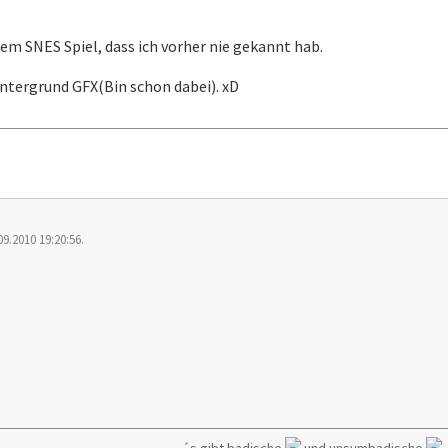
nem SNES Spiel, dass ich vorher nie gekannt hab.
intergrund GFX(Bin schon dabei). xD
9.2010 19:20:56.
´s gibt badische
und unsymbadische