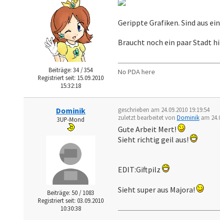
Gerippte Grafiken. Sind aus ei
Braucht noch ein paar Stadt h
Beiträge: 34 / 354
No PDA here
Registriert seit: 15.09.2010
15:32:18
Dominik
geschrieben am 24.09.2010 19:19:54
zuletzt bearbeitet von
Dominik
am 24.0
3UP-Mond
Gute Arbeit Mert!
Sieht richtig geil aus!
EDIT:Giftpilz
Sieht super aus Majora!
Beiträge: 50 / 1083
Registriert seit: 03.09.2010
10:30:38