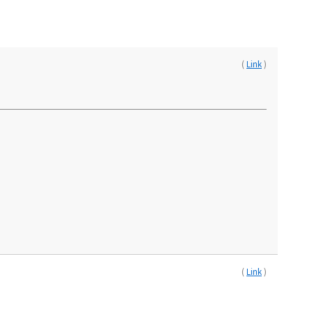
(
Link
)
(
Link
)