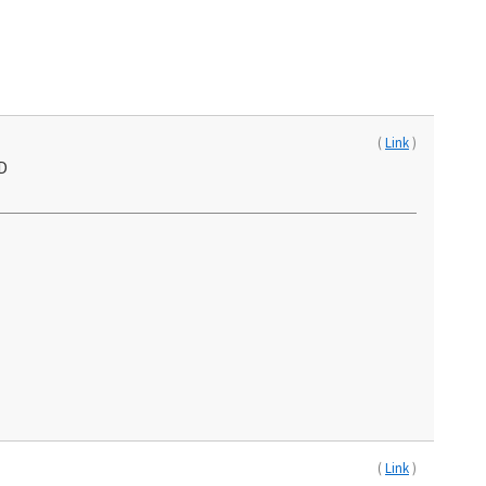
(
Link
)
:D
(
Link
)