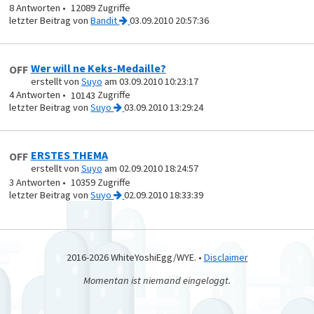
8
12089
von
Bandit
03.09.2010 20:57:36
Wer will ne Keks-Medaille?
OFF
erstellt von
Suyo
am 03.09.2010 10:23:17
4
10143
von
Suyo
03.09.2010 13:29:24
ERSTES THEMA
OFF
erstellt von
Suyo
am 02.09.2010 18:24:57
3
10359
von
Suyo
02.09.2010 18:33:39
2016-2026 WhiteYoshiEgg/WYE. •
Disclaimer
Momentan ist niemand eingeloggt.