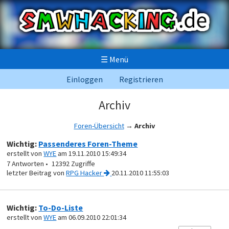
☰
Menü
Einloggen
Registrieren
Archiv
Foren-Übersicht
→
Archiv
Wichtig:
Passenderes Foren-Theme
erstellt von
WYE
am 19.11.2010 15:49:34
7
12392
von
RPG Hacker
20.11.2010 11:55:03
Wichtig:
To-Do-Liste
erstellt von
WYE
am 06.09.2010 22:01:34