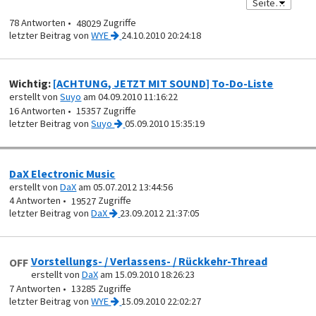
78
48029
von
WYE
24.10.2010 20:24:18
Wichtig:
[ACHTUNG, JETZT MIT SOUND] To-Do-Liste
erstellt von
Suyo
am 04.09.2010 11:16:22
16
15357
von
Suyo
05.09.2010 15:35:19
DaX Electronic Music
erstellt von
DaX
am 05.07.2012 13:44:56
4
19527
von
DaX
23.09.2012 21:37:05
Vorstellungs- / Verlassens- / Rückkehr-Thread
OFF
erstellt von
DaX
am 15.09.2010 18:26:23
7
13285
von
WYE
15.09.2010 22:02:27